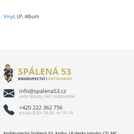
Vinyl
, LP, Album
SPÁLENÁ 53
KNIHKUPECTVÍ /
ANTIKVARIÁT
info@spalena53.cz
vaše dotazy rádi zodpovíme
+420 222 362 756
po–pá 8:30–18:30, so 10–16
Knihkupectví Spálená 53. Knihy, LP desky (vinyly), CD, MC,