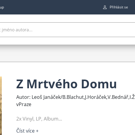
up
Přihlásit se
Z Mrtvého Domu
Autor: Leoš Janáček/B.Blachut,J.Horáček,V.Bednář,I
vPraze
2x Vinyl, LP, Album...
Číst více +