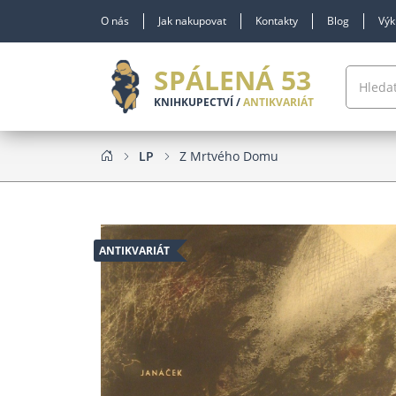
O nás
Jak nakupovat
Kontakty
Blog
Výk
SPÁLENÁ 53
KNIHKUPECTVÍ /
ANTIKVARIÁT
LP
Z Mrtvého Domu
ANTIKVARIÁT