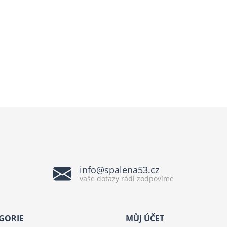
info@spalena53.cz
vaše dotazy rádi zodpovíme
GORIE
MŮJ ÚČET