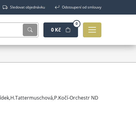
Sledovat objednávku
Odstoupení od smlouvy
0
0 Kč
.Žídek,H.Tattermuschová,P.Kočí-Orchestr ND