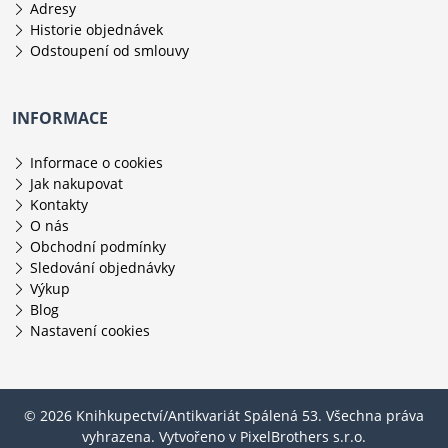
Adresy
Historie objednávek
Odstoupení od smlouvy
INFORMACE
Informace o cookies
Jak nakupovat
Kontakty
O nás
Obchodní podmínky
Sledování objednávky
Výkup
Blog
Nastavení cookies
© 2026 Knihkupectví/Antikvariát Spálená 53. Všechna práva
vyhrazena. Vytvořeno v
PixelBrothers s.r.o.