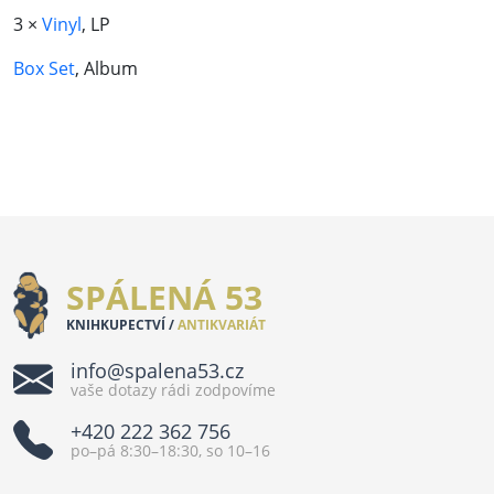
3 ×
Vinyl
, LP
Box Set
, Album
SPÁLENÁ 53
KNIHKUPECTVÍ /
ANTIKVARIÁT
info@spalena53.cz
vaše dotazy rádi zodpovíme
+420 222 362 756
po–pá 8:30–18:30, so 10–16