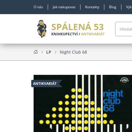
O nás
Jak nakupovat
Kontakty
Blog
Výk
SPÁLENÁ 53
KNIHKUPECTVÍ /
ANTIKVARIÁT
LP
Night Club 68
ANTIKVARIÁT