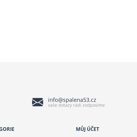
info@spalena53.cz
vaše dotazy rádi zodpovíme
GORIE
MŮJ ÚČET