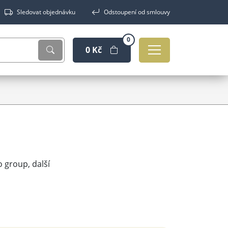
Sledovat objednávku
Odstoupení od smlouvy
0
0 Kč
 group, další