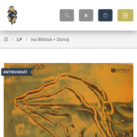
LP
Iva Bittová + Dunaj
ANTIKVARIÁT