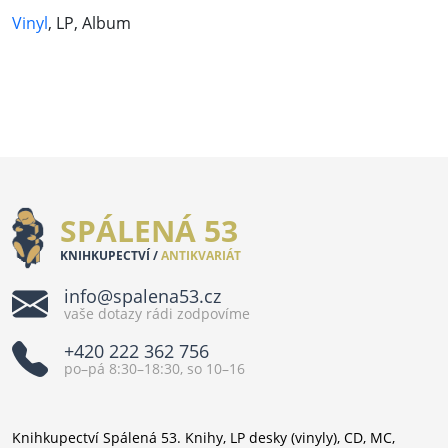
Vinyl
, LP, Album
SPÁLENÁ 53
KNIHKUPECTVÍ /
ANTIKVARIÁT
info@spalena53.cz
vaše dotazy rádi zodpovíme
+420 222 362 756
po–pá 8:30–18:30, so 10–16
Knihkupectví Spálená 53. Knihy, LP desky (vinyly), CD, MC,