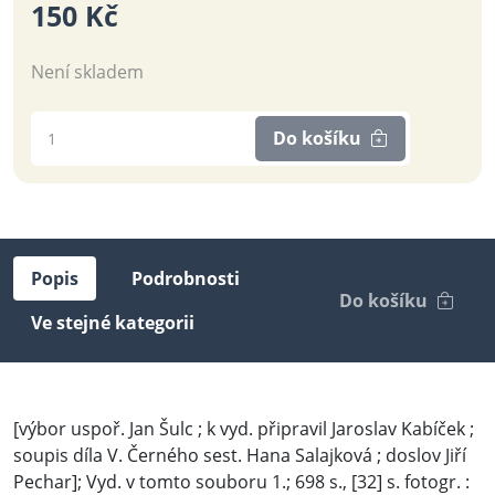
150 Kč
Není skladem
Do košíku
Popis
Podrobnosti
Do košíku
Ve stejné kategorii
[výbor uspoř. Jan Šulc ; k vyd. připravil Jaroslav Kabíček ;
soupis díla V. Černého sest. Hana Salajková ; doslov Jiří
Pechar]; Vyd. v tomto souboru 1.; 698 s., [32] s. fotogr. :