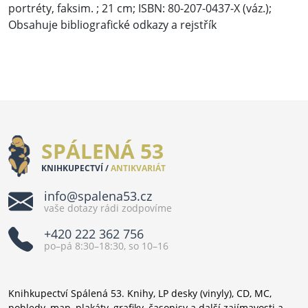
portréty, faksim. ; 21 cm; ISBN: 80-207-0437-X (váz.);
Obsahuje bibliografické odkazy a rejstřík
SPÁLENÁ 53
KNIHKUPECTVÍ /
ANTIKVARIÁT
info@spalena53.cz
vaše dotazy rádi zodpovíme
+420 222 362 756
po–pá 8:30–18:30, so 10–16
Knihkupectví Spálená 53. Knihy, LP desky (vinyly), CD, MC,
pohledy, map, plakáty, grafiky, časopisy a další zajímavosti a