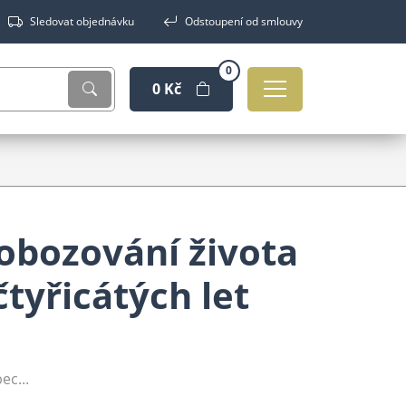
Sledovat objednávku
Odstoupení od smlouvy
0
0 Kč
svobozování života
čtyřicátých let
ec...