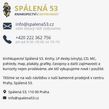
SPÁLENÁ 53
KNIHKUPECTVÍ /
ANTIKVARIÁT
info@spalena53.cz
vaše dotazy rádi zodpovíme
+420 222 362 756
po–pá 8:30–18:30, so 10–16
Knihkupectví Spálená 53. Knihy, LP desky (vinyly), CD, MC,
pohledy, map, plakáty, grafiky, časopisy a další zajímavosti a
kuriozity nejen prodáváme, ale též vykupujeme nové i použité.
Těšíme se na vaši návštěvu v naší kamenné prodejně v centru
Prahy, Spálená 53.
Spálená 53, 110 00 Praha
info@spalena53.cz