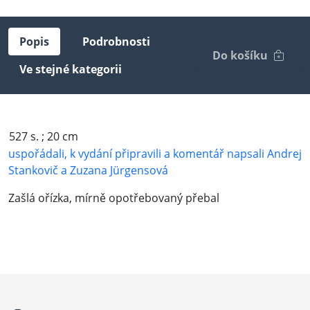
Popis
Podrobnosti
Do košíku
Ve stejné kategorii
527 s. ; 20 cm
uspořádali, k vydání připravili a komentář napsali Andrej
Stankovič a Zuzana Jürgensová
Zašlá ořízka, mírně opotřebovaný přebal