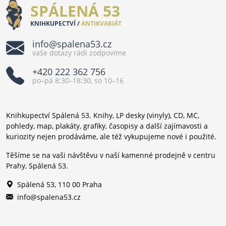
SPÁLENÁ 53
KNIHKUPECTVÍ /
ANTIKVARIÁT
info@spalena53.cz
vaše dotazy rádi zodpovíme
+420 222 362 756
po–pá 8:30–18:30, so 10–16
Knihkupectví Spálená 53. Knihy, LP desky (vinyly), CD, MC,
pohledy, map, plakáty, grafiky, časopisy a další zajímavosti a
kuriozity nejen prodáváme, ale též vykupujeme nové i použité.
Těšíme se na vaši návštěvu v naší kamenné prodejně v centru
Prahy, Spálená 53.
Spálená 53, 110 00 Praha
info@spalena53.cz