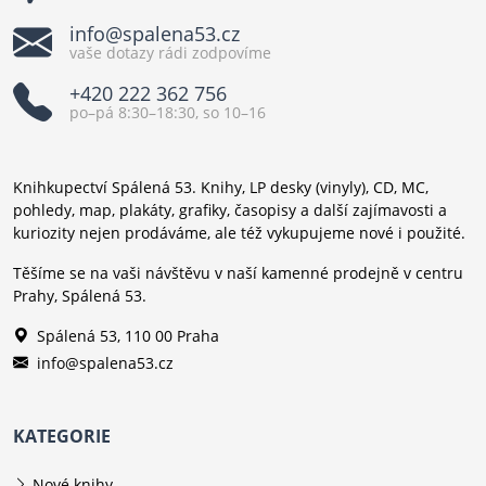
info@spalena53.cz
vaše dotazy rádi zodpovíme
+420 222 362 756
po–pá 8:30–18:30, so 10–16
Knihkupectví Spálená 53. Knihy, LP desky (vinyly), CD, MC,
pohledy, map, plakáty, grafiky, časopisy a další zajímavosti a
kuriozity nejen prodáváme, ale též vykupujeme nové i použité.
Těšíme se na vaši návštěvu v naší kamenné prodejně v centru
Prahy, Spálená 53.
Spálená 53, 110 00 Praha
info@spalena53.cz
KATEGORIE
Nové knihy