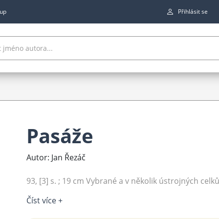
up
Přihlásit se
Pasáže
Autor: Jan Řezáč
93, [3] s. ; 19 cm Vybrané a v několik ústrojných celků 
Číst více +