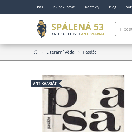
O nás
Jak nakupovat
Kontakty
Blog
Výk
SPÁLENÁ 53
KNIHKUPECTVÍ /
ANTIKVARIÁT
Literární věda
Pasáže
ANTIKVARIÁT