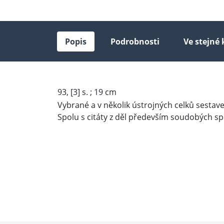
Popis
Podrobnosti
Ve stejné 
93, [3] s. ; 19 cm
Vybrané a v několik ústrojných celků sestavené
Spolu s citáty z děl především soudobých spis