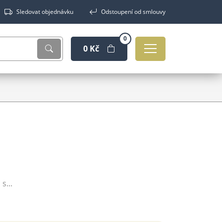
Sledovat objednávku
Odstoupení od smlouvy
0
0 Kč
s...