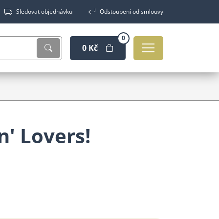
Sledovat objednávku
Odstoupení od smlouvy
0
0 Kč
n' Lovers!