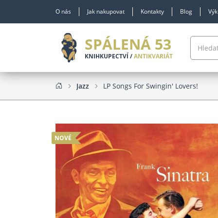
O nás
Jak nakupovat
Kontakty
Blog
Výk
SPÁLENÁ 53
KNIHKUPECTVÍ /
ANTIKVARIÁT
Jazz
LP Songs For Swingin' Lovers!
NOVÉ