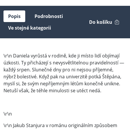
Popis
Podrobnosti
Do košíku
Ve stejné kategorii
\r\n Daniela vyrůstá v rodině, kde ji místo lidí objímají
úzkosti. Ty přicházejí s nevysvětlitelnou pravidelností —
každý srpen. Slunečné dny pro ni nejsou příjemné,
nýbrž bolestivé. Když pak na univerzitě potká Štěpána,
myslí si, že svým nepříjemným létům konečně unikne.
Netuší však, že téhle minulosti se utéct nedá.
\r\n
\r\n Jakub Stanjura v románu originálním způsobem