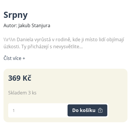
Srpny
Autor: Jakub Stanjura
\\r\\n Daniela vyrůstá v rodině, kde ji místo lidí objímají
úzkosti. Ty přicházejí s nevysvětlite...
Číst více +
369 Kč
Skladem 3 ks
Do košíku