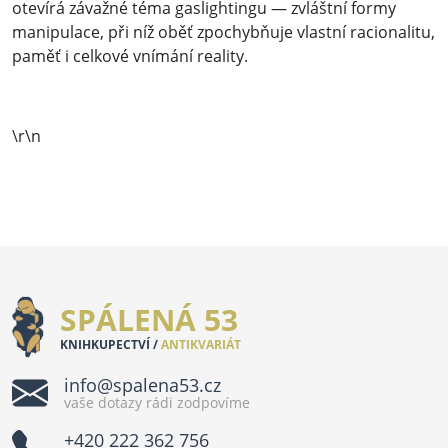
otevírá závažné téma gaslightingu — zvláštní formy
manipulace, při níž oběť zpochybňuje vlastní racionalitu,
paměť i celkové vnímání reality.
\r\n
SPÁLENÁ 53
KNIHKUPECTVÍ /
ANTIKVARIÁT
info@spalena53.cz
vaše dotazy rádi zodpovíme
+420 222 362 756