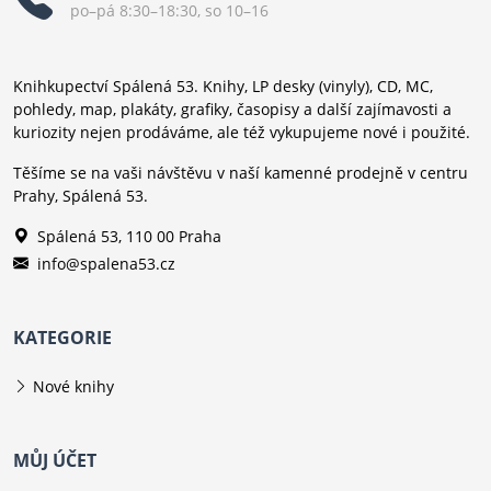
po–pá 8:30–18:30, so 10–16
Knihkupectví Spálená 53. Knihy, LP desky (vinyly), CD, MC,
pohledy, map, plakáty, grafiky, časopisy a další zajímavosti a
kuriozity nejen prodáváme, ale též vykupujeme nové i použité.
Těšíme se na vaši návštěvu v naší kamenné prodejně v centru
Prahy, Spálená 53.
Spálená 53, 110 00 Praha
info@spalena53.cz
KATEGORIE
Nové knihy
MŮJ ÚČET