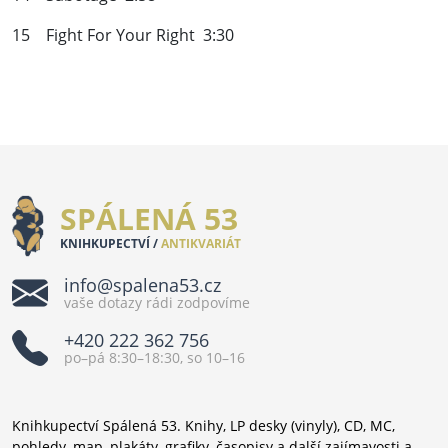
15 Fight For Your Right 3:30
SPÁLENÁ 53
KNIHKUPECTVÍ /
ANTIKVARIÁT
info@spalena53.cz
vaše dotazy rádi zodpovíme
+420 222 362 756
po–pá 8:30–18:30, so 10–16
Knihkupectví Spálená 53. Knihy, LP desky (vinyly), CD, MC,
pohledy, map, plakáty, grafiky, časopisy a další zajímavosti a