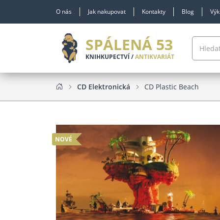
O nás
Jak nakupovat
Kontakty
Blog
Výk
SPÁLENÁ 53
KNIHKUPECTVÍ /
ANTIKVARIÁT
CD Elektronická
CD Plastic Beach
NOVÉ