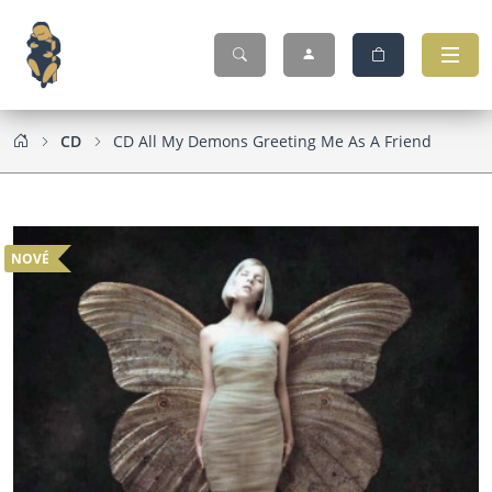
CD
CD All My Demons Greeting Me As A Friend
NOVÉ