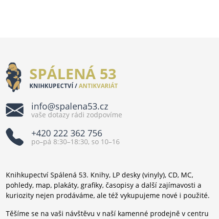
SPÁLENÁ 53
KNIHKUPECTVÍ /
ANTIKVARIÁT
info@spalena53.cz
vaše dotazy rádi zodpovíme
+420 222 362 756
po–pá 8:30–18:30, so 10–16
Knihkupectví Spálená 53. Knihy, LP desky (vinyly), CD, MC,
pohledy, map, plakáty, grafiky, časopisy a další zajímavosti a
kuriozity nejen prodáváme, ale též vykupujeme nové i použité.
Těšíme se na vaši návštěvu v naší kamenné prodejně v centru