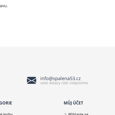
tavu.
info@spalena53.cz
vaše dotazy rádi zodpovíme
GORIE
MŮJ ÚČET
é knihy
Přihlaste se