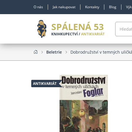
O nás
Jak nakupovat
Kontakty
Blog
Výk
SPÁLENÁ 53
KNIHKUPECTVÍ /
ANTIKVARIÁT
Beletrie
Dobrodružství v temných uličk
ANTIKVARIÁT