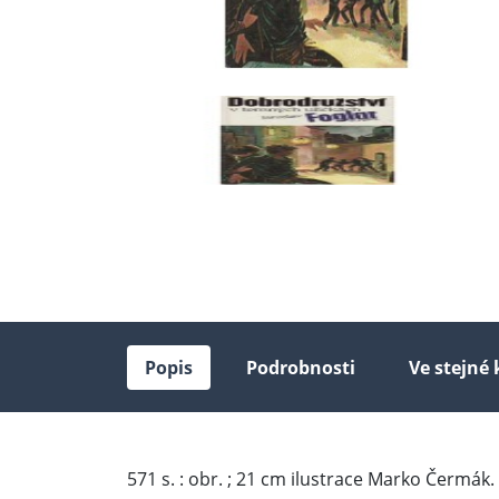
Popis
Podrobnosti
Ve stejné 
571 s. : obr. ; 21 cm ilustrace Marko Čermák.