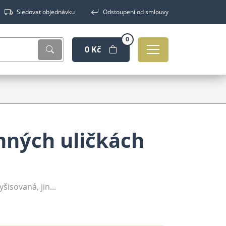
Sledovat objednávku
Odstoupení od smlouvy
0
0 Kč
mných uličkách
šisovaná, jin...