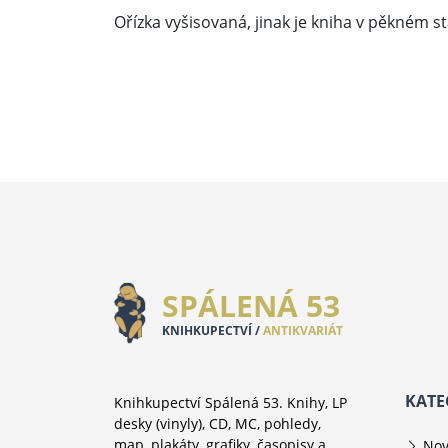
Ořízka vyšisovaná, jinak je kniha v pěkném s
SPÁLENÁ 53
KNIHKUPECTVÍ /
ANTIKVARIÁT
KATE
Knihkupectví Spálená 53. Knihy, LP
desky (vinyly), CD, MC, pohledy,
map, plakáty, grafiky, časopisy a
Nov