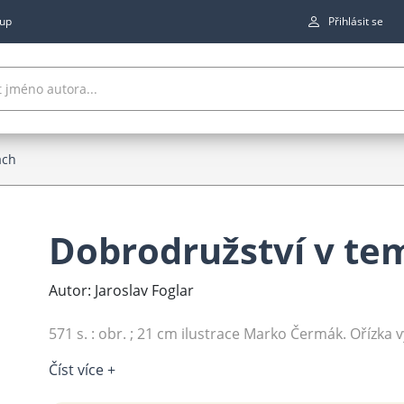
up
Přihlásit se
ách
Dobrodružství v te
Autor: Jaroslav Foglar
571 s. : obr. ; 21 cm ilustrace Marko Čermák. Ořízka vy
Číst více +