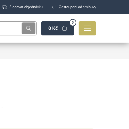
Sledovat objednávku
Odstoupení od smlouvy
0
0 Kč
..