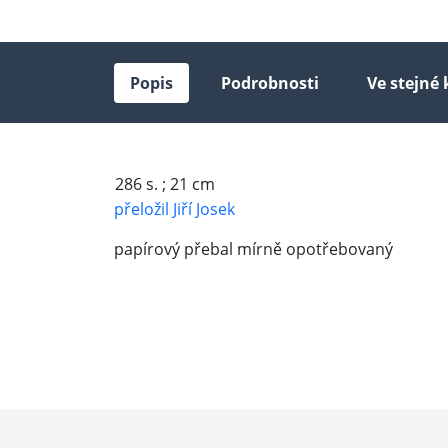
Popis
Podrobnosti
Ve stejné 
286 s. ; 21 cm
přeložil Jiří Josek
papírový přebal mírně opotřebovaný