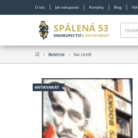
O nás
Jak nakupovat
Kontakty
Blog
Výk
SPÁLENÁ 53
KNIHKUPECTVÍ /
ANTIKVARIÁT
Beletrie
Na cestě
ANTIKVARIÁT