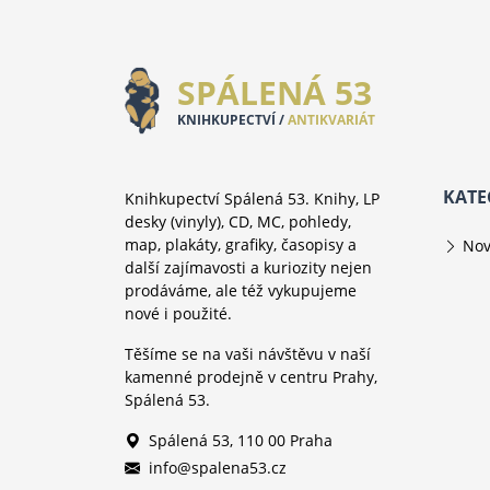
SPÁLENÁ 53
KNIHKUPECTVÍ /
ANTIKVARIÁT
KATE
Knihkupectví Spálená 53. Knihy, LP
desky (vinyly), CD, MC, pohledy,
map, plakáty, grafiky, časopisy a
Nov
další zajímavosti a kuriozity nejen
prodáváme, ale též vykupujeme
nové i použité.
Těšíme se na vaši návštěvu v naší
kamenné prodejně v centru Prahy,
Spálená 53.
Spálená 53, 110 00 Praha
info@spalena53.cz