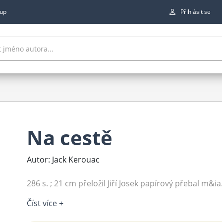
up
Přihlásit se
Na cestě
Autor: Jack Kerouac
286 s. ; 21 cm přeložil Jiří Josek papírový přebal m&ia.
Číst více +