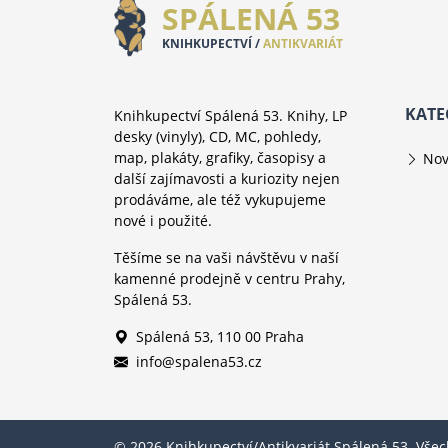
SPÁLENÁ 53
KNIHKUPECTVÍ /
ANTIKVARIÁT
KATE
Knihkupectví Spálená 53. Knihy, LP
desky (vinyly), CD, MC, pohledy,
map, plakáty, grafiky, časopisy a
Nov
další zajímavosti a kuriozity nejen
prodáváme, ale též vykupujeme
nové i použité.
Těšíme se na vaši návštěvu v naší
kamenné prodejně v centru Prahy,
Spálená 53.
Spálená 53, 110 00 Praha
info@spalena53.cz
© 2026 Knihkupectví/Antikvariát Spálená 53. Vše