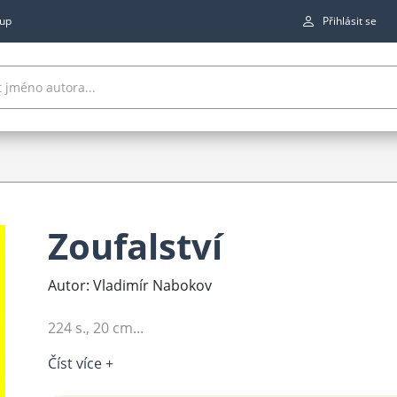
up
Přihlásit se
Zoufalství
Autor: Vladimír Nabokov
224 s., 20 cm...
Číst více +