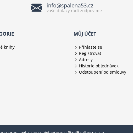
info@spalena53.cz
vaše dotazy rádi zodpovíme
GORIE
MŮJ ÚČET
é knihy
Přihlaste se
Registrovat
Adresy
Historie objednávek
Odstoupení od smlouvy
chna práva vyhrazena. Vytvořeno v
PixelBrothers s.r.o.