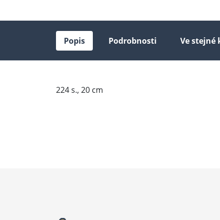
Popis
Podrobnosti
Ve stejné 
224 s., 20 cm