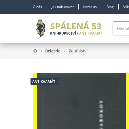
O nás
Jak nakupovat
Kontakty
Blog
Výk
SPÁLENÁ 53
KNIHKUPECTVÍ /
ANTIKVARIÁT
Beletrie
Zoufalství
ANTIKVARIÁT