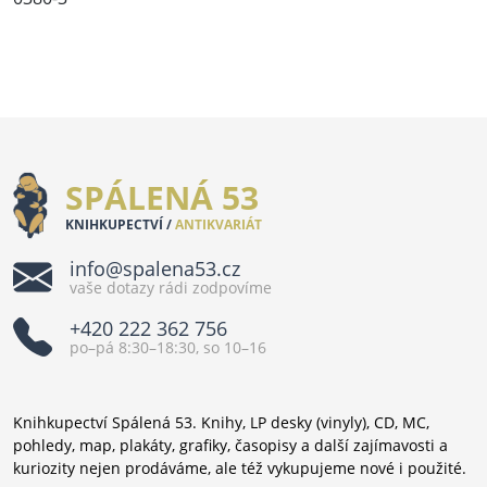
SPÁLENÁ 53
KNIHKUPECTVÍ /
ANTIKVARIÁT
info@spalena53.cz
vaše dotazy rádi zodpovíme
+420 222 362 756
po–pá 8:30–18:30, so 10–16
Knihkupectví Spálená 53. Knihy, LP desky (vinyly), CD, MC,
pohledy, map, plakáty, grafiky, časopisy a další zajímavosti a
kuriozity nejen prodáváme, ale též vykupujeme nové i použité.