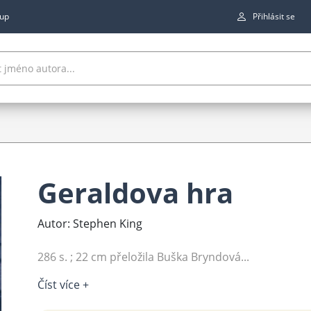
up
Přihlásit se
Geraldova hra
Autor: Stephen King
286 s. ; 22 cm přeložila Buška Bryndová...
Číst více +