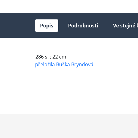
Popis
Podrobnosti
Ve stejné 
286 s. ; 22 cm
přeložila Buška Bryndová