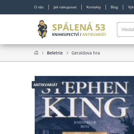
O nás
Jak nakupovat
Kontakty
Blog
Výk
SPÁLENÁ 53
KNIHKUPECTVÍ /
ANTIKVARIÁT
Beletrie
Geraldova hra
ANTIKVARIÁT