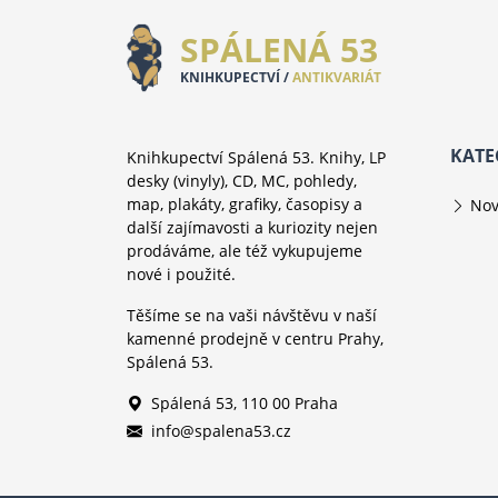
SPÁLENÁ 53
KNIHKUPECTVÍ /
ANTIKVARIÁT
KATE
Knihkupectví Spálená 53. Knihy, LP
desky (vinyly), CD, MC, pohledy,
map, plakáty, grafiky, časopisy a
Nov
další zajímavosti a kuriozity nejen
prodáváme, ale též vykupujeme
nové i použité.
Těšíme se na vaši návštěvu v naší
kamenné prodejně v centru Prahy,
Spálená 53.
Spálená 53, 110 00 Praha
info@spalena53.cz