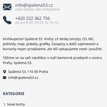
info@spalena53.cz
vaše dotazy rádi zodpovíme
+420 222 362 756
po–pá 8:30–18:30, so 10–16
Knihkupectví Spálená 53. Knihy, LP desky (vinyly), CD, MC,
pohledy, map, plakáty, grafiky, časopisy a další zajímavosti a
kuriozity nejen prodáváme, ale též vykupujeme nové i použité.
Těšíme se na vaši návštěvu v naší kamenné prodejně v centru
Prahy, Spálená 53.
Spálená 53, 110 00 Praha
info@spalena53.cz
KATEGORIE
Nové knihy