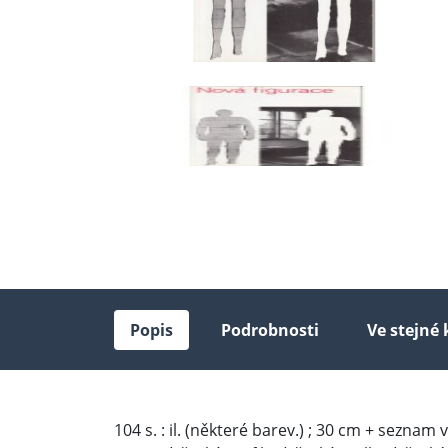
Popis
Podrobnosti
Ve stejné 
104 s. : il. (některé barev.) ; 30 cm + seznam 