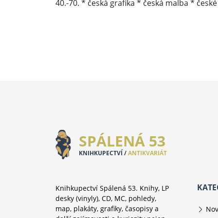
40.-70. * česká grafika * česká malba * česk
SPÁLENÁ 53
KNIHKUPECTVÍ /
ANTIKVARIÁT
KATE
Knihkupectví Spálená 53. Knihy, LP
desky (vinyly), CD, MC, pohledy,
map, plakáty, grafiky, časopisy a
Nov