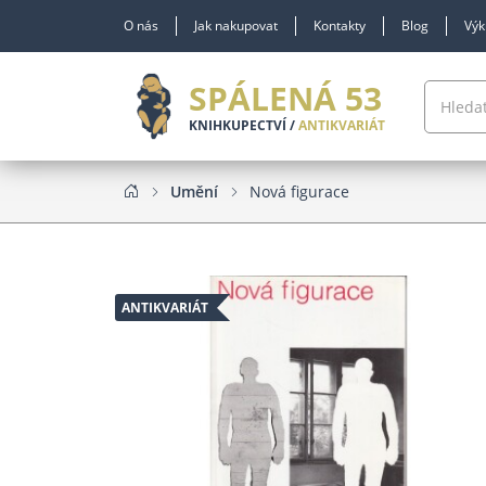
O nás
Jak nakupovat
Kontakty
Blog
Výk
SPÁLENÁ 53
KNIHKUPECTVÍ /
ANTIKVARIÁT
Umění
Nová figurace
ANTIKVARIÁT