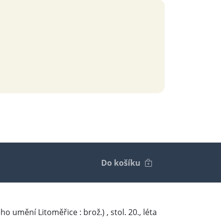
Do košíku
o umění Litoměřice : brož.) , stol. 20., léta