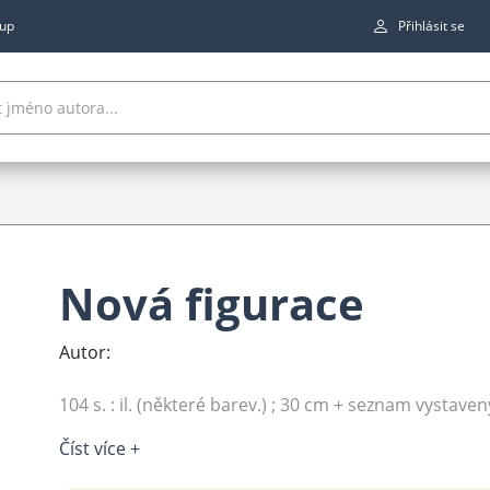
up
Přihlásit se
Nová figurace
Autor:
104 s. : il. (některé barev.) ; 30 cm + seznam vystaven
Číst více +