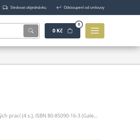
Sledovat objednávku
Odstoupení od smlouvy
0
0 Kč
ých prací (4 s.), ISBN 80-85090-16-3 (Gale...