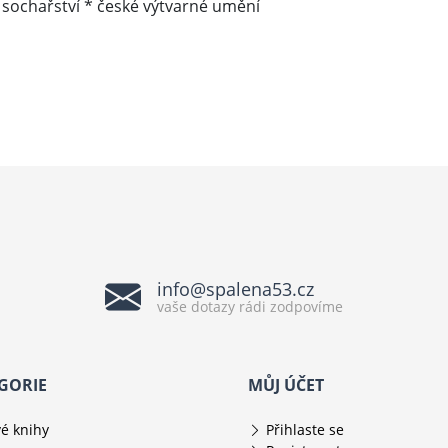
é sochařství * české výtvarné umění
info@spalena53.cz
vaše dotazy rádi zodpovíme
GORIE
MŮJ ÚČET
é knihy
Přihlaste se