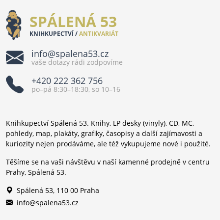
SPÁLENÁ 53
KNIHKUPECTVÍ /
ANTIKVARIÁT
info@spalena53.cz
vaše dotazy rádi zodpovíme
+420 222 362 756
po–pá 8:30–18:30, so 10–16
Knihkupectví Spálená 53. Knihy, LP desky (vinyly), CD, MC,
pohledy, map, plakáty, grafiky, časopisy a další zajímavosti a
kuriozity nejen prodáváme, ale též vykupujeme nové i použité.
Těšíme se na vaši návštěvu v naší kamenné prodejně v centru
Prahy, Spálená 53.
Spálená 53, 110 00 Praha
info@spalena53.cz