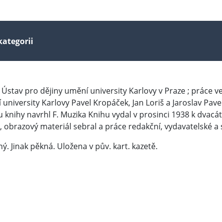
kategorii
coval Ústav pro dějiny umění university Karlovy v Praze ; práce
 university Karlovy Pavel Kropáček, Jan Loriš a Jaroslav Pave
u knihy navrhl F. Muzika Knihu vydal v prosinci 1938 k dvac
, obrazový materiál sebral a práce redakční, vydavatelské a 
. Jinak pěkná. Uložena v pův. kart. kazetě.