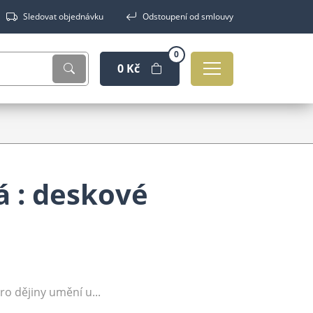
Sledovat objednávku
Odstoupení od smlouvy
0
0 Kč
á : deskové
 pro dějiny umění u...