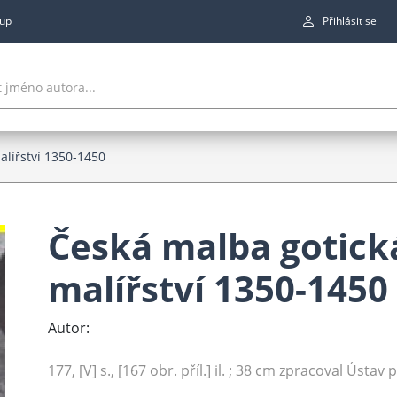
up
Přihlásit se
alířství 1350-1450
Česká malba gotick
malířství 1350-1450
Autor:
177, [V] s., [167 obr. příl.] il. ; 38 cm zpracoval Ústav