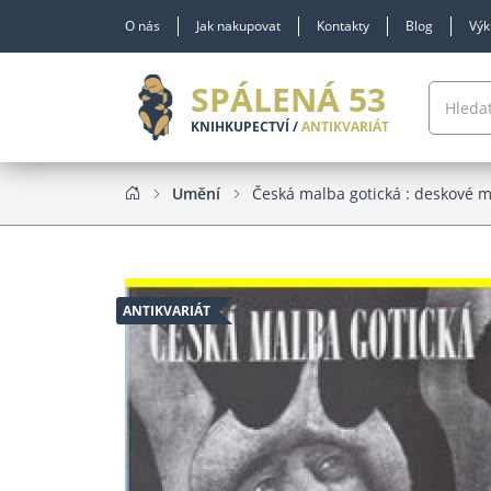
O nás
Jak nakupovat
Kontakty
Blog
Výk
SPÁLENÁ 53
KNIHKUPECTVÍ /
ANTIKVARIÁT
Umění
Česká malba gotická : deskové m
ANTIKVARIÁT