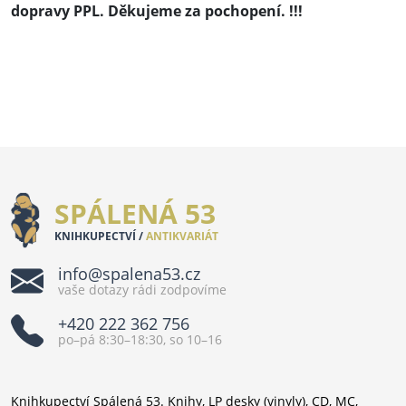
dopravy PPL. Děkujeme za pochopení. !!!
SPÁLENÁ 53
KNIHKUPECTVÍ /
ANTIKVARIÁT
info@spalena53.cz
vaše dotazy rádi zodpovíme
+420 222 362 756
po–pá 8:30–18:30, so 10–16
Knihkupectví Spálená 53. Knihy, LP desky (vinyly), CD, MC,