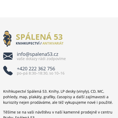
SPÁLENÁ 53
KNIHKUPECTVÍ /
ANTIKVARIÁT
info@spalena53.cz
vaše dotazy rádi zodpovíme
+420 222 362 756
po–pá 8:30–18:30, so 10–16
Knihkupectví Spálená 53. Knihy, LP desky (vinyly), CD, MC,
pohledy, map, plakáty, grafiky, časopisy a další zajímavosti a
kuriozity nejen prodáváme, ale též vykupujeme nové i použité.
Těšíme se na vaši návštěvu v naší kamenné prodejně v centru
Prahy, Spálená 53.