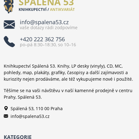
SPÁLENÁ 53
KNIHKUPECTVÍ /
ANTIKVARIÁT
info@spalena53.cz
vaše dotazy rádi zodpovíme
+420 222 362 756
po–pá 8:30–18:30, so 10–16
Knihkupectví Spálená 53. Knihy, LP desky (vinyly), CD, MC,
pohledy, map, plakáty, grafiky, časopisy a další zajímavosti a
kuriozity nejen prodáváme, ale též vykupujeme nové i použité.
Těšíme se na vaši návštěvu v naší kamenné prodejně v centru
Prahy, Spálená 53.
Spálená 53, 110 00 Praha
info@spalena53.cz
KATEGORIE