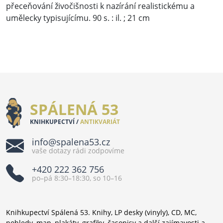
přeceňování živočišnosti k nazírání realistickému a
umělecky typisujícímu. 90 s. : il. ; 21 cm
SPÁLENÁ 53
KNIHKUPECTVÍ /
ANTIKVARIÁT
info@spalena53.cz
vaše dotazy rádi zodpovíme
+420 222 362 756
po–pá 8:30–18:30, so 10–16
Knihkupectví Spálená 53. Knihy, LP desky (vinyly), CD, MC,
pohledy, map, plakáty, grafiky, časopisy a další zajímavosti a