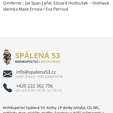
Gimferrer ; [ze špan.] přel. Eduard Hodoušek -- Stohlavá
identita Maxe Ernsta / Eva Petrová
SPÁLENÁ 53
KNIHKUPECTVÍ /
ANTIKVARIÁT
info@spalena53.cz
vaše dotazy rádi zodpovíme
+420 222 362 756
po–pá 8:30–18:30, so 10–16
Knihkupectví Spálená 53. Knihy, LP desky (vinyly), CD, MC,
pohledy, map, plakáty, grafiky, časopisy a další zajímavosti a