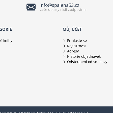
info@spalena53.cz
vaše dotazy rádi zodpovíme
GORIE
MŮJ ÚČET
é knihy
Přihlaste se
Registrovat
Adresy
Historie objednávek
Odstoupení od smlouvy