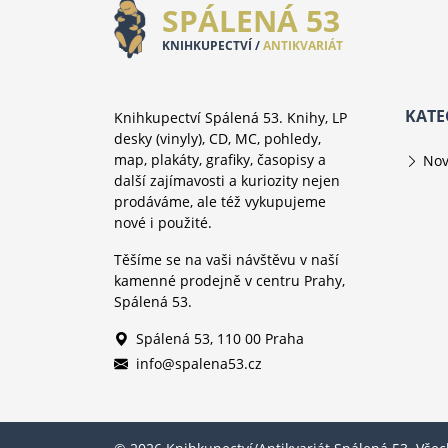
SPÁLENÁ 53
KNIHKUPECTVÍ /
ANTIKVARIÁT
KATE
Knihkupectví Spálená 53. Knihy, LP
desky (vinyly), CD, MC, pohledy,
map, plakáty, grafiky, časopisy a
Nov
další zajímavosti a kuriozity nejen
prodáváme, ale též vykupujeme
nové i použité.
Těšíme se na vaši návštěvu v naší
kamenné prodejně v centru Prahy,
Spálená 53.
Spálená 53, 110 00 Praha
info@spalena53.cz