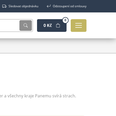
Sledovat objednávku
Odstoupení od smlouvy
0
0 Kč
r a všechny kraje Panemu svírá strach.