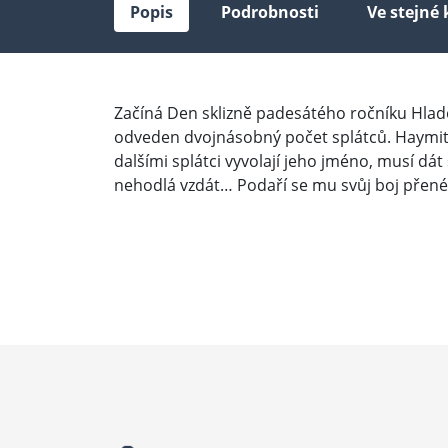
Popis
Podrobnosti
Ve stejné 
Začíná Den sklizně padesátého ročníku Hlado
odveden dvojnásobný počet splátců. Haymitch
dalšími splátci vyvolají jeho jméno, musí d
nehodlá vzdát… Podaří se mu svůj boj přenés