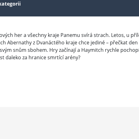
kategorii
vých her a všechny kraje Panemu svírá strach. Letos, u příl
 Abernathy z Dvanáctého kraje chce jediné – přečkat den a 
át svým snům sbohem. Hry začínají a Haymitch rychle pochopí
t daleko za hranice smrtící arény?