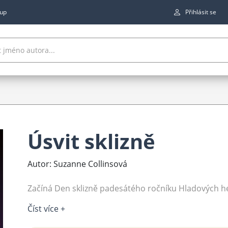
up
Přihlásit se
Úsvit sklizně
Autor: Suzanne Collinsová
Začíná Den sklizně padesátého ročníku Hladových he
Číst více +