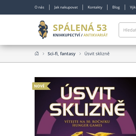
O nás
Jak nakupovat
Kontakty
Blog
Výk
SPÁLENÁ 53
KNIHKUPECTVÍ /
ANTIKVARIÁT
Sci-fi, fantasy
Úsvit sklizně
NOVÉ