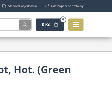
Sledovat objednávku
Odstoupení od smlouvy
0
0 Kč
Hot, Hot. (Green