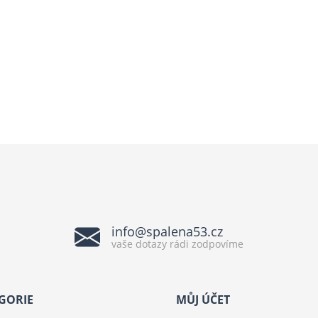
info@spalena53.cz
vaše dotazy rádi zodpovíme
GORIE
MŮJ ÚČET