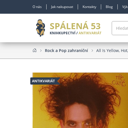
O nás
Jak nakupovat
Kontakty
Blog
Výk
SPÁLENÁ 53
KNIHKUPECTVÍ /
ANTIKVARIÁT
Rock a Pop zahraniční
All Is Yellow, Hot
ANTIKVARIÁT