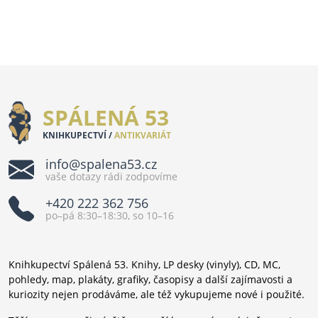
SPÁLENÁ 53
KNIHKUPECTVÍ /
ANTIKVARIÁT
info@spalena53.cz
vaše dotazy rádi zodpovíme
+420 222 362 756
po–pá 8:30–18:30, so 10–16
Knihkupectví Spálená 53. Knihy, LP desky (vinyly), CD, MC,
pohledy, map, plakáty, grafiky, časopisy a další zajímavosti a
kuriozity nejen prodáváme, ale též vykupujeme nové i použité.