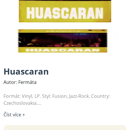
Huascaran
Autor: Fermáta
Formát: Vinyl, LP. Styl: Fusion, Jazz-Rock. Country:
Czechoslovakia....
Číst více +