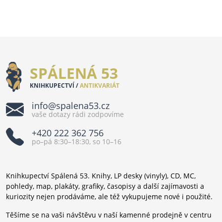
SPÁLENÁ 53
KNIHKUPECTVÍ /
ANTIKVARIÁT
info@spalena53.cz
vaše dotazy rádi zodpovíme
+420 222 362 756
po–pá 8:30–18:30, so 10–16
Knihkupectví Spálená 53. Knihy, LP desky (vinyly), CD, MC,
pohledy, map, plakáty, grafiky, časopisy a další zajímavosti a
kuriozity nejen prodáváme, ale též vykupujeme nové i použité.
Těšíme se na vaši návštěvu v naší kamenné prodejně v centru