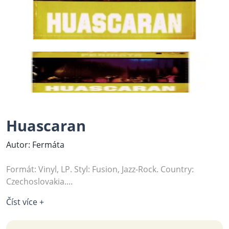
Huascaran
Autor: Fermáta
Formát: Vinyl, LP. Styl: Fusion, Jazz-Rock. Country:
Czechoslovakia....
Číst více +