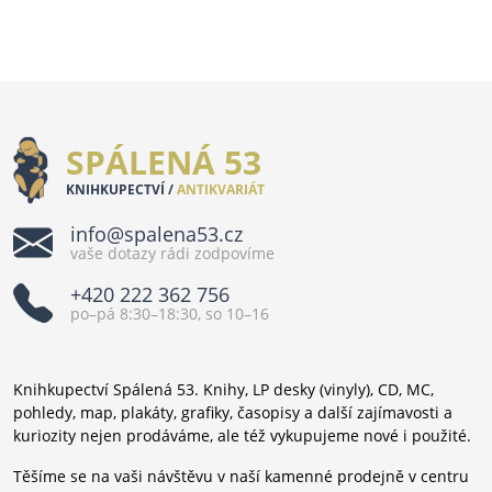
SPÁLENÁ 53
KNIHKUPECTVÍ /
ANTIKVARIÁT
info@spalena53.cz
vaše dotazy rádi zodpovíme
+420 222 362 756
po–pá 8:30–18:30, so 10–16
Knihkupectví Spálená 53. Knihy, LP desky (vinyly), CD, MC,
pohledy, map, plakáty, grafiky, časopisy a další zajímavosti a
kuriozity nejen prodáváme, ale též vykupujeme nové i použité.
Těšíme se na vaši návštěvu v naší kamenné prodejně v centru