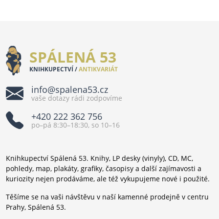
SPÁLENÁ 53
KNIHKUPECTVÍ /
ANTIKVARIÁT
info@spalena53.cz
vaše dotazy rádi zodpovíme
+420 222 362 756
po–pá 8:30–18:30, so 10–16
Knihkupectví Spálená 53. Knihy, LP desky (vinyly), CD, MC,
pohledy, map, plakáty, grafiky, časopisy a další zajímavosti a
kuriozity nejen prodáváme, ale též vykupujeme nové i použité.
Těšíme se na vaši návštěvu v naší kamenné prodejně v centru
Prahy, Spálená 53.