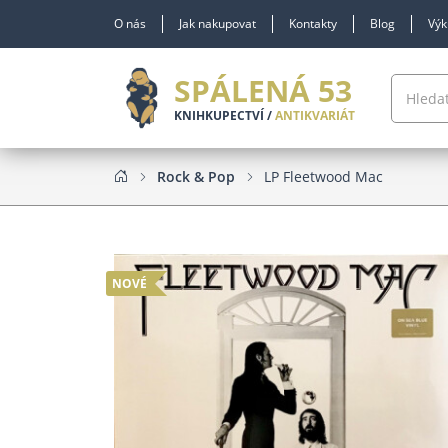
O nás
Jak nakupovat
Kontakty
Blog
Výk
SPÁLENÁ 53
KNIHKUPECTVÍ /
ANTIKVARIÁT
Rock & Pop
LP Fleetwood Mac
NOVÉ