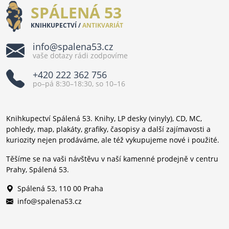
SPÁLENÁ 53
KNIHKUPECTVÍ /
ANTIKVARIÁT
info@spalena53.cz
vaše dotazy rádi zodpovíme
+420 222 362 756
po–pá 8:30–18:30, so 10–16
Knihkupectví Spálená 53. Knihy, LP desky (vinyly), CD, MC,
pohledy, map, plakáty, grafiky, časopisy a další zajímavosti a
kuriozity nejen prodáváme, ale též vykupujeme nové i použité.
Těšíme se na vaši návštěvu v naší kamenné prodejně v centru
Prahy, Spálená 53.
Spálená 53, 110 00 Praha
info@spalena53.cz