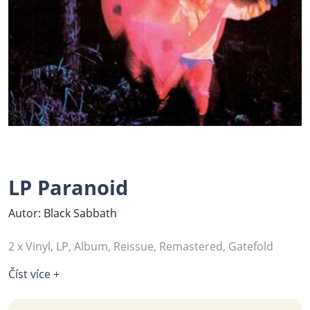
LP Paranoid
Autor: Black Sabbath ‎
2 x Vinyl, LP, Album, Reissue, Remastered, Gatefold
Číst více +