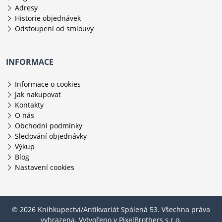
Adresy
Historie objednávek
Odstoupení od smlouvy
INFORMACE
Informace o cookies
Jak nakupovat
Kontakty
O nás
Obchodní podmínky
Sledování objednávky
Výkup
Blog
Nastavení cookies
© 2026 Knihkupectví/Antikvariát Spálená 53. Všechna práva
vyhrazena. Vytvořeno v
PixelBrothers s.r.o.