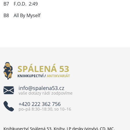
B7 F.O.D. 2:49
B8 All By Myself
SPÁLENÁ 53
KNIHKUPECTVÍ /
ANTIKVARIÁT
info@spalena53.cz
vaše dotazy rádi zodpovíme
+420 222 362 756
po–pá 8:30–18:30, so 10–16
Knihkupectví Spálená 53. Knihy, LP desky (vinyly), CD, MC,