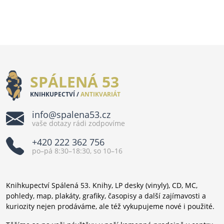
SPÁLENÁ 53
KNIHKUPECTVÍ /
ANTIKVARIÁT
info@spalena53.cz
vaše dotazy rádi zodpovíme
+420 222 362 756
po–pá 8:30–18:30, so 10–16
Knihkupectví Spálená 53. Knihy, LP desky (vinyly), CD, MC,
pohledy, map, plakáty, grafiky, časopisy a další zajímavosti a
kuriozity nejen prodáváme, ale též vykupujeme nové i použité.