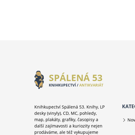
SPÁLENÁ 53
KNIHKUPECTVÍ /
ANTIKVARIÁT
KATE
Knihkupectví Spálená 53. Knihy, LP
desky (vinyly), CD, MC, pohledy,
map, plakáty, grafiky, časopisy a
Nov
další zajímavosti a kuriozity nejen
prodáváme, ale též vykupujeme