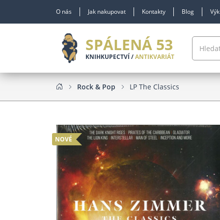
O nás
Jak nakupovat
Kontakty
Blog
Výk
SPÁLENÁ 53
KNIHKUPECTVÍ /
ANTIKVARIÁT
Rock & Pop
LP The Classics
NOVÉ