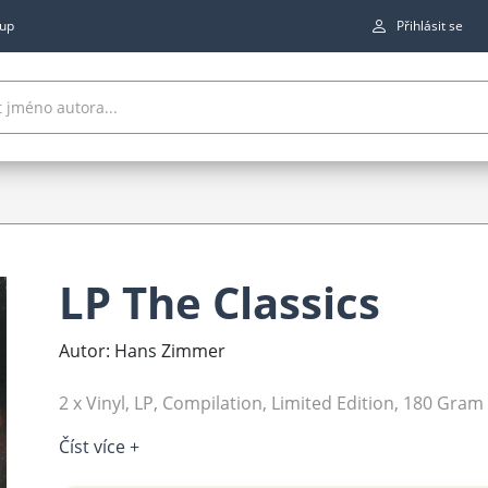
up
Přihlásit se
LP The Classics
Autor: Hans Zimmer
2 x Vinyl, LP, Compilation, Limited Edition, 180 Gram
Číst více +