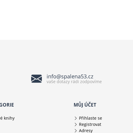
info@spalena53.cz
vaše dotazy rádi zodpovíme
GORIE
MŮJ ÚČET
é knihy
Přihlaste se
Registrovat
Adresy