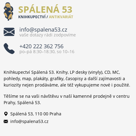
SPÁLENÁ 53
KNIHKUPECTVÍ /
ANTIKVARIÁT
info@spalena53.cz
vaše dotazy rádi zodpovíme
+420 222 362 756
po–pá 8:30–18:30, so 10–16
Knihkupectví Spálená 53. Knihy, LP desky (vinyly), CD, MC,
pohledy, map, plakáty, grafiky, časopisy a další zajímavosti a
kuriozity nejen prodáváme, ale též vykupujeme nové i použité.
Těšíme se na vaši návštěvu v naší kamenné prodejně v centru
Prahy, Spálená 53.
Spálená 53, 110 00 Praha
info@spalena53.cz