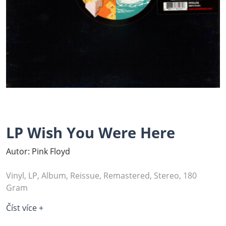
LP Wish You Were Here
Autor: Pink Floyd
Vinyl, LP, Album, Reissue, Remastered, Stereo, 180
Gram
Číst více +