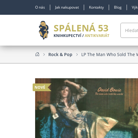
O nás
Jak nakupovat
Kontakty
Blog
Výk
SPÁLENÁ 53
KNIHKUPECTVÍ /
ANTIKVARIÁT
Rock & Pop
LP The Man Who Sold The 
NOVÉ