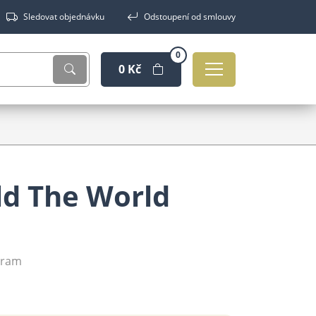
Sledovat objednávku
Odstoupení od smlouvy
0
0 Kč
ld The World
 Gram