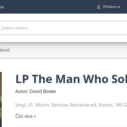
up
Přihlásit se
World
LP The Man Who So
Autor: David Bowie
Vinyl, LP, Album, Reissue, Remastered, Stereo, 180
Číst více +