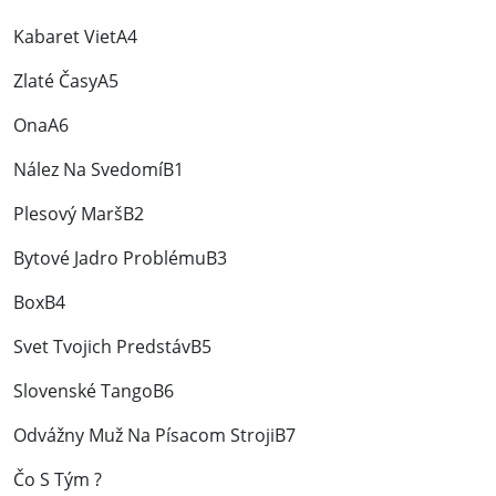
Kabaret VietA4
Zlaté ČasyA5
OnaA6
Nález Na SvedomíB1
Plesový MaršB2
Bytové Jadro ProblémuB3
BoxB4
Svet Tvojich PredstávB5
Slovenské TangoB6
Odvážny Muž Na Písacom StrojiB7
Čo S Tým ?