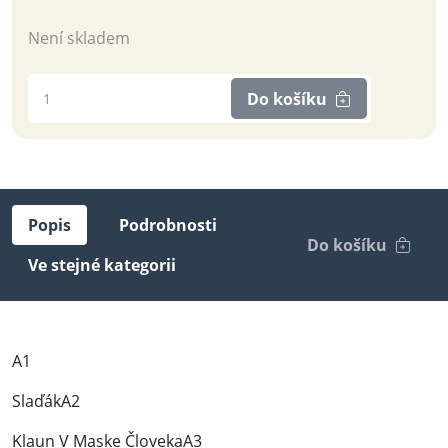
Není skladem
Do košíku
Popis
Podrobnosti
Do košíku
Ve stejné kategorii
A1
SlaďákA2
Klaun V Maske ČlovekaA3