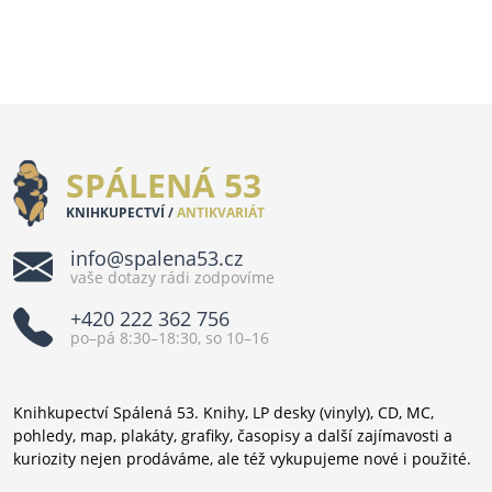
SPÁLENÁ 53
KNIHKUPECTVÍ /
ANTIKVARIÁT
info@spalena53.cz
vaše dotazy rádi zodpovíme
+420 222 362 756
po–pá 8:30–18:30, so 10–16
Knihkupectví Spálená 53. Knihy, LP desky (vinyly), CD, MC,
pohledy, map, plakáty, grafiky, časopisy a další zajímavosti a
kuriozity nejen prodáváme, ale též vykupujeme nové i použité.