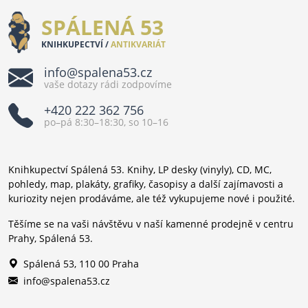
SPÁLENÁ 53
KNIHKUPECTVÍ /
ANTIKVARIÁT
info@spalena53.cz
vaše dotazy rádi zodpovíme
+420 222 362 756
po–pá 8:30–18:30, so 10–16
Knihkupectví Spálená 53. Knihy, LP desky (vinyly), CD, MC,
pohledy, map, plakáty, grafiky, časopisy a další zajímavosti a
kuriozity nejen prodáváme, ale též vykupujeme nové i použité.
Těšíme se na vaši návštěvu v naší kamenné prodejně v centru
Prahy, Spálená 53.
Spálená 53, 110 00 Praha
info@spalena53.cz