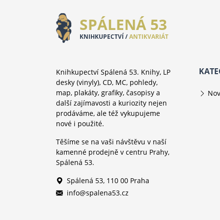
SPÁLENÁ 53
KNIHKUPECTVÍ /
ANTIKVARIÁT
KATE
Knihkupectví Spálená 53. Knihy, LP
desky (vinyly), CD, MC, pohledy,
map, plakáty, grafiky, časopisy a
Nov
další zajímavosti a kuriozity nejen
prodáváme, ale též vykupujeme
nové i použité.
Těšíme se na vaši návštěvu v naší
kamenné prodejně v centru Prahy,
Spálená 53.
Spálená 53, 110 00 Praha
info@spalena53.cz