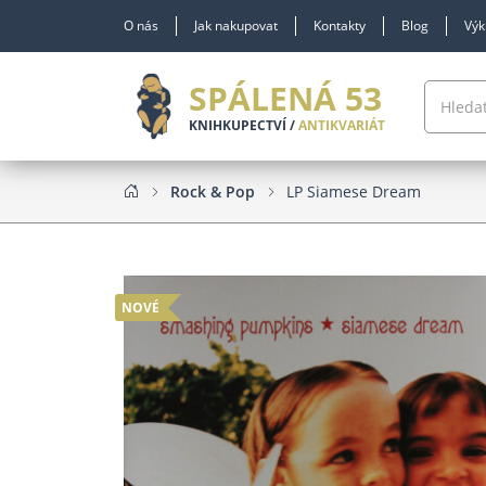
O nás
Jak nakupovat
Kontakty
Blog
Výk
SPÁLENÁ 53
KNIHKUPECTVÍ /
ANTIKVARIÁT
Rock & Pop
LP Siamese Dream
NOVÉ