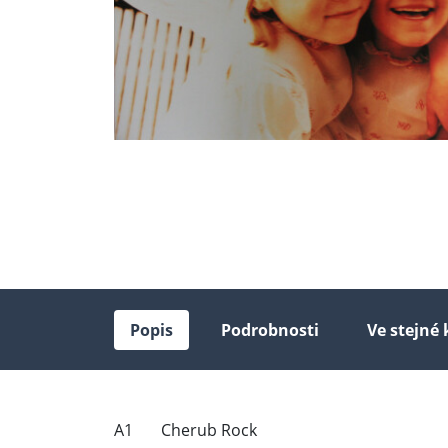
Popis
Podrobnosti
Ve stejné 
A1 Cherub Rock