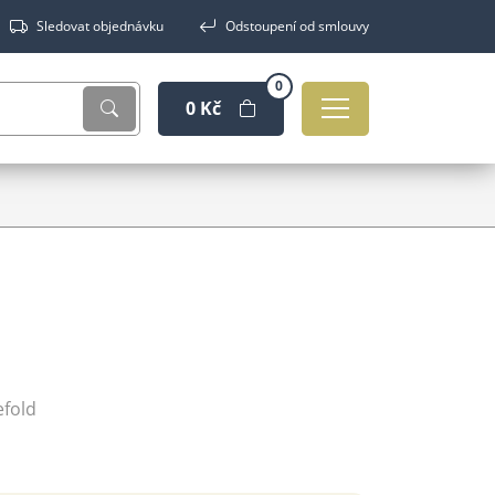
Sledovat objednávku
Odstoupení od smlouvy
0
0 Kč
efold