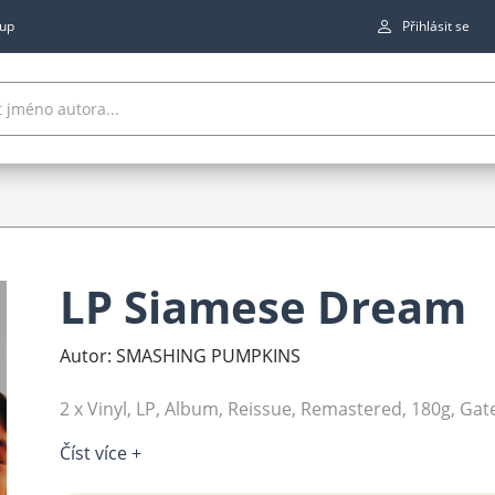
up
Přihlásit se
LP Siamese Dream
Autor: SMASHING PUMPKINS
2 x Vinyl, LP, Album, Reissue, Remastered, 180g, Gat
Číst více +