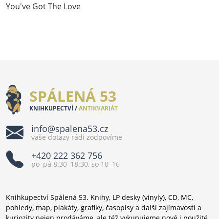
You've Got The Love
SPÁLENÁ 53
KNIHKUPECTVÍ /
ANTIKVARIÁT
info@spalena53.cz
vaše dotazy rádi zodpovíme
+420 222 362 756
po–pá 8:30–18:30, so 10–16
Knihkupectví Spálená 53. Knihy, LP desky (vinyly), CD, MC,
pohledy, map, plakáty, grafiky, časopisy a další zajímavosti a
kuriozity nejen prodáváme, ale též vykupujeme nové i použité.