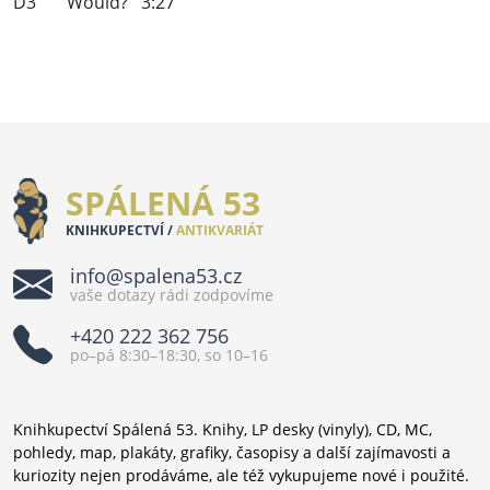
D3 Would? 3:27
SPÁLENÁ 53
KNIHKUPECTVÍ /
ANTIKVARIÁT
info@spalena53.cz
vaše dotazy rádi zodpovíme
+420 222 362 756
po–pá 8:30–18:30, so 10–16
Knihkupectví Spálená 53. Knihy, LP desky (vinyly), CD, MC,
pohledy, map, plakáty, grafiky, časopisy a další zajímavosti a
kuriozity nejen prodáváme, ale též vykupujeme nové i použité.